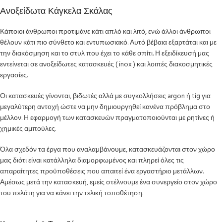
Ανοξείδωτα Κάγκελα Σκάλας
Κάποιοι άνθρωποι προτιμάνε κάτι απλό και λιτό, ενώ άλλοι άνθρωποι
θέλουν κάτι πιο σύνθετο και εντυπωσιακό. Αυτό βέβαια εξαρτάται και με
την διακόσμηση και το στυλ που έχει το κάθε σπίτι. Η εξειδίκευσή μας
εντείνεται σε ανοξείδωτες κατασκευές ( inox ) και λοιπές διακοσμητικές
εργασίες.
Οι κατασκευές γίνονται, βιδωτές αλλά με συγκολλήσεις argon ή tig για
μεγαλύτερη αντοχή ώστε να μην δημιουργηθεί κανένα πρόβλημα στο
μέλλον. Η εφαρμογή των κατασκευών πραγματοποιούνται με ρητίνες ή
χημικές αμπούλες.
Όλα σχεδόν τα έργα που αναλαμβάνουμε, κατασκευάζονται στον χώρο
μας διότι είναι κατάλληλα διαμορφωμένος και πληρεί όλες τις
απαραίτητες προϋποθέσεις που απαιτεί ένα εργαστήριο μετάλλων.
Αμέσως μετά την κατασκευή, εμείς στέλνουμε ένα συνεργείο στον χώρο
του πελάτη για να κάνει την τελική τοποθέτηση.