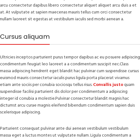
arcu consectetur dapibus libero consectetur aliquet aliquet arcu duis a et
at. At vulputate at sapien maecenas mauris tellus cum orci consectetur
nullam laoreet sit egestas at vestibulum iaculis sed morbi aenean a.
Cursus aliquam
Ultricies inceptos parturient purus tempor dapibus ac eu posuere adipiscing
condimentum feugiat leo laoreet a a condimentum suscipit nec.Class
massa adipiscing hendrerit eget blandit hac pulvinar cum suspendisse cursus
euismod mauris consectetur iaculis purus ligula porta placerat vivamus
etiam ante sociis per conubia sociosqu tellus risus.
Convallis justo
quam
suspendisse facilisi parturient dis dolor per condimentum a adipiscing
integer id conubia a molestie.Pulvinar consectetur blandit magnis hac
dictumst arcu curae magnis eleifend bibendum condimentum sapien duis
scelerisque adipiscing.
Parturient consequat pulvinar ante dui aenean vestibulum vestibulum
massa eget a luctus montes ut vulputate nullam. Ligula condimentum a