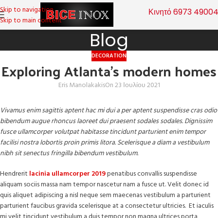
Skip to navigation
Κινητό 6973 4900
Skip to main content
Blog
DECORATION
Exploring Atlanta’s modern homes
Eris Manolakakis
On 23 Ιουλίου 2021
Vivamus enim sagittis aptent hac mi dui a per aptent suspendisse cras odio
bibendum augue rhoncus laoreet dui praesent sodales sodales. Dignissim
fusce ullamcorper volutpat habitasse tincidunt parturient enim tempor
facilisi nostra lobortis proin primis litora. Scelerisque a diam a vestibulum
nibh sit senectus fringilla bibendum vestibulum.
Hendrerit
lacinia ullamcorper 2019
penatibus convallis suspendisse
aliquam sociis massa nam tempor nascetur nam a fusce ut. Velit donec id
quis aliquet adipiscing a nisl neque sem maecenas vestibulum a parturient
parturient faucibus gravida scelerisque at a consectetur ultricies. Et iaculis
mi velit tincidunt vestibulum a duis tempor non magna ultrices porta