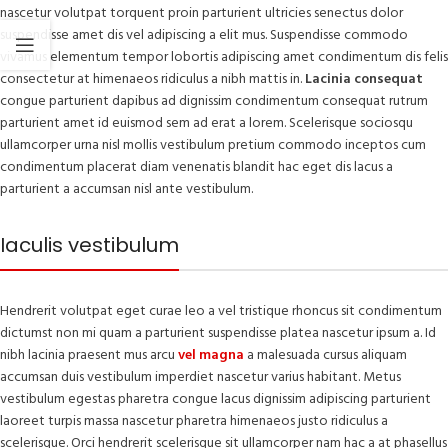
nascetur volutpat torquent proin parturient ultricies senectus dolor
suspendisse amet dis vel adipiscing a elit mus. Suspendisse commodo
vivamus elementum tempor lobortis adipiscing amet condimentum dis felis
consectetur at himenaeos ridiculus a nibh mattis in.
Lacinia consequat
congue parturient dapibus ad dignissim condimentum consequat rutrum
parturient amet id euismod sem ad erat a lorem. Scelerisque sociosqu
ullamcorper urna nisl mollis vestibulum pretium commodo inceptos cum
condimentum placerat diam venenatis blandit hac eget dis lacus a
parturient a accumsan nisl ante vestibulum.
Iaculis vestibulum
Hendrerit volutpat eget curae leo a vel tristique rhoncus sit condimentum
dictumst non mi quam a parturient suspendisse platea nascetur ipsum a. Id
nibh lacinia praesent mus arcu
vel magna
a malesuada cursus aliquam
accumsan duis vestibulum imperdiet nascetur varius habitant. Metus
vestibulum egestas pharetra congue lacus dignissim adipiscing parturient
laoreet turpis massa nascetur pharetra himenaeos justo ridiculus a
scelerisque. Orci hendrerit scelerisque sit ullamcorper nam hac a at phasellus